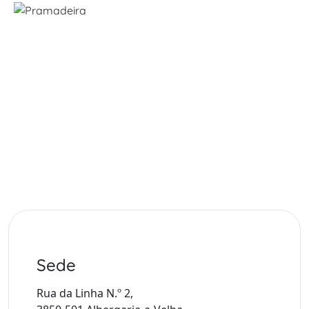
Skip
to
content
Contactos
Pramadeira
>
Contactos
Sede
Rua da Linha N.º 2,