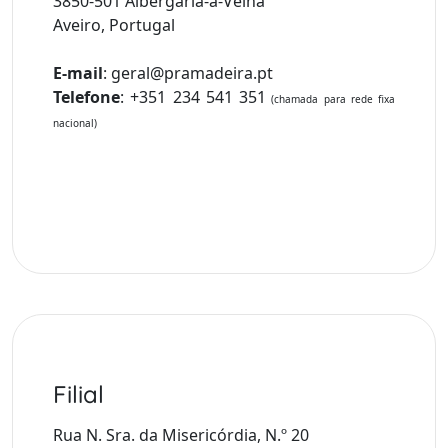
3850-501 Albergaria-a-Velha
Aveiro, Portugal
E-mail
:
geral@pramadeira.pt
Telefone
:
+351 234 541 351
(chamada para rede fixa
nacional)
Filial
Rua N. Sra. da Misericórdia, N.º 20