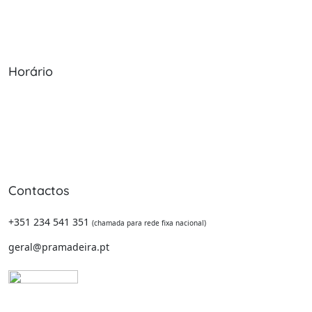
Produtos
Livro de Reclamações
Horário
Seg - Sex: 09:00 - 12:30, 13:30 - 20:00
Sábado: 09:00 - 13:30
Domingo: Encerrado
Contactos
+351 234 541 351
(chamada para rede fixa nacional)
geral@pramadeira.pt