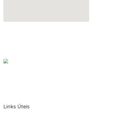
Links Úteis
Sobre Nós
Política de Cookies
Serviços
Política de Privacidade