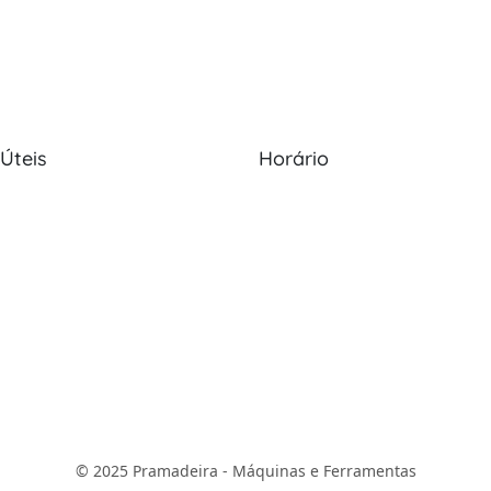
 Úteis
Horário
Nós
Política de Cookies
Seg - Sex: 09:00 - 12:30, 13:30
20:00
s
Política de Privacidade
Sábado: 09:00 - 13:30
os
Livro de Reclamações
Domingo: Encerrado
© 2025 Pramadeira - Máquinas e Ferramentas