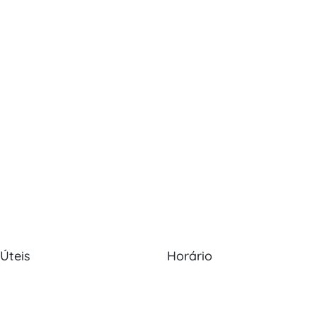
 Úteis
Horário
Nós
Política de Cookies
Seg - Sex: 09:00 - 12:30, 13:30
20:00
s
Política de Privacidade