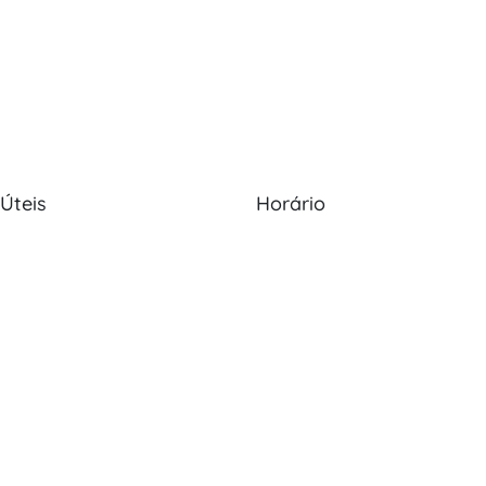
 Úteis
Horário
Nós
Política de Cookies
Seg - Sex: 09:00 - 12:30, 13:30
20:00
s
Política de Privacidade
Sábado: 09:00 - 13:30
os
Livro de Reclamações
Domingo: Encerrado