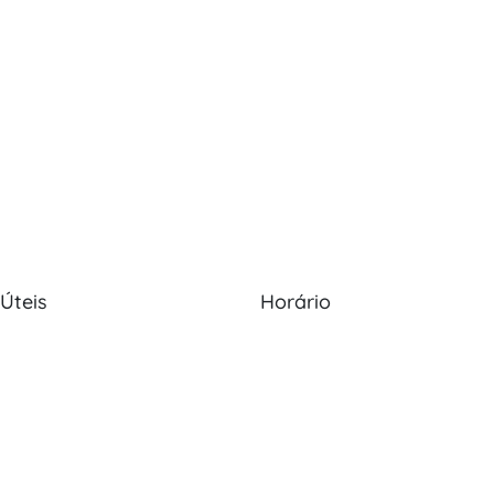
 Úteis
Horário
Nós
Política de Cookies
Seg - Sex: 09:00 - 12:30, 13:30
20:00
s
Política de Privacidade
Sábado: 09:00 - 13:30
os
Livro de Reclamações
Domingo: Encerrado