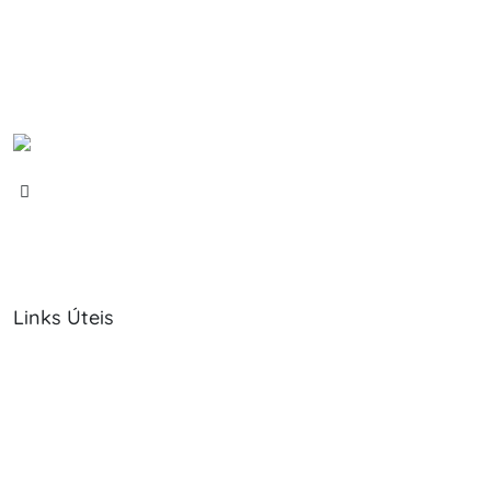
Links Úteis
Sobre Nós
Política de Cookies
Serviços
Política de Privacidade
Produtos
Livro de Reclamações