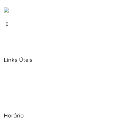
Links Úteis
Sobre Nós
Política de Cookies
Serviços
Política de Privacidade
Produtos
Livro de Reclamações
Horário
Seg - Sex: 09:00 - 12:30, 13:30 - 20:00
Sábado: 09:00 - 13:30