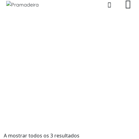
Skip
to
content
Produtos
Pramadeira
>
Produtos
>
Ferramentas Elétricas
>
Aspiradores
A mostrar todos os 3 resultados