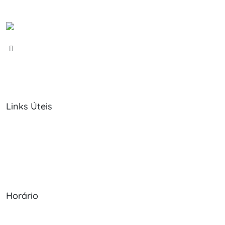
Links Úteis
Sobre Nós
Política de Cookies
Serviços
Política de Privacidade
Produtos
Livro de Reclamações
Horário
Seg - Sex: 09:00 - 12:30, 13:30 - 20:00