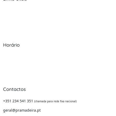
Sobre Nós
Política de Cookies
Serviços
Política de Privacidade
Produtos
Livro de Reclamações
Horário
Seg - Sex: 09:00 - 12:30, 13:30 - 20:00
Sábado: 09:00 - 13:30
Domingo: Encerrado
Contactos
+351 234 541 351
(chamada para rede fixa nacional)
geral@pramadeira.pt