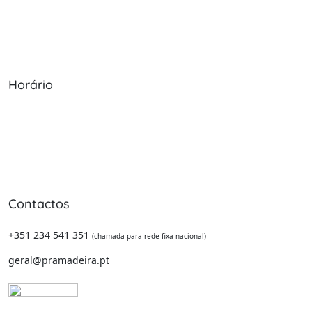
Serviços
Política de Privacidade
Produtos
Livro de Reclamações
Horário
Seg - Sex: 09:00 - 12:30, 13:30 - 20:00
Sábado: 09:00 - 13:30
Domingo: Encerrado
Contactos
+351 234 541 351
(chamada para rede fixa nacional)
geral@pramadeira.pt