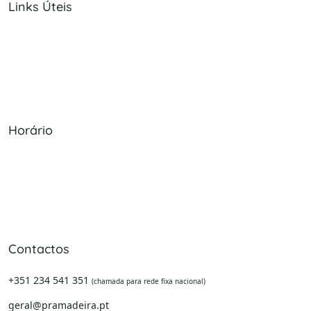
Links Úteis
Sobre Nós
Política de Cookies
Serviços
Política de Privacidade
Produtos
Livro de Reclamações
Horário
Seg - Sex: 09:00 - 12:30, 13:30 - 20:00
Sábado: 09:00 - 13:30
Domingo: Encerrado
Contactos
+351 234 541 351
(chamada para rede fixa nacional)
geral@pramadeira.pt