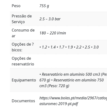
Peso
755 g
Pressão de
2.5 – 3.0 bar
Serviço
Consumo de
180 – 220 l/min
ar
Opções de ?
• 1.2 • 1.4 • 1.7 • 1.9 • 2.2 • 2.5 • 3.0
bicos:
Opções de
reservatório
• Reservatório em alumínio 500 cm3 (Pe
Equipamento
670 g) • Reservatório em alumínio 750
cm3 (Peso: 720 g)
https://www.bolas.pt/media/2967/catlo
Documentos
asturomec-2019-pt.pdf