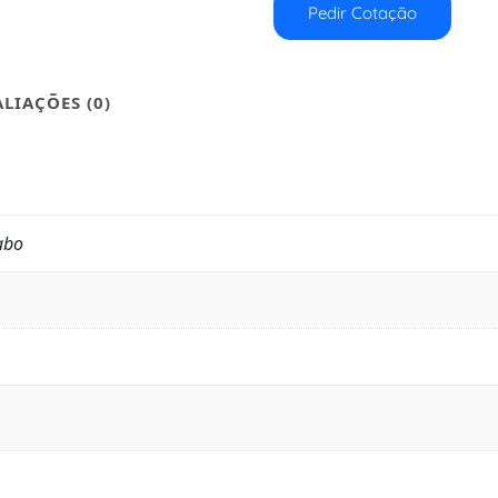
Pedir Cotação
ALIAÇÕES (0)
abo