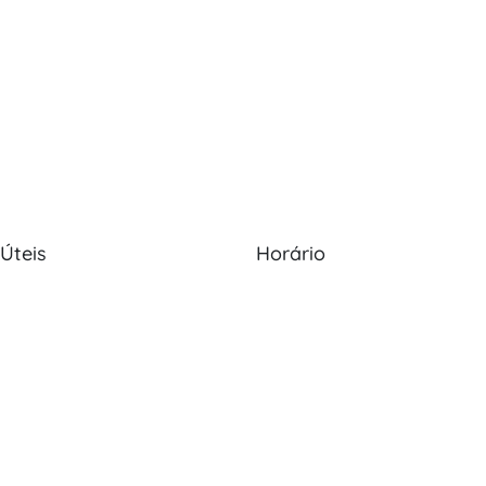
 Úteis
Horário
Nós
Política de Cookies
Seg - Sex: 09:00 - 12:30, 13:30
20:00
s
Política de Privacidade
Sábado: 09:00 - 13:30
os
Livro de Reclamações
Domingo: Encerrado