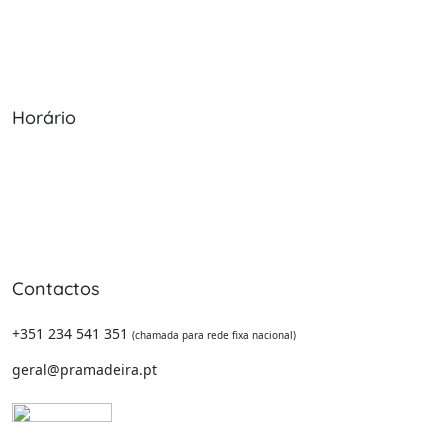
Serviços
Política de Privacidade
Produtos
Livro de Reclamações
Horário
Seg - Sex: 09:00 - 12:30, 13:30 - 20:00
Sábado: 09:00 - 13:30
Domingo: Encerrado
Contactos
+351 234 541 351
(chamada para rede fixa nacional)
geral@pramadeira.pt