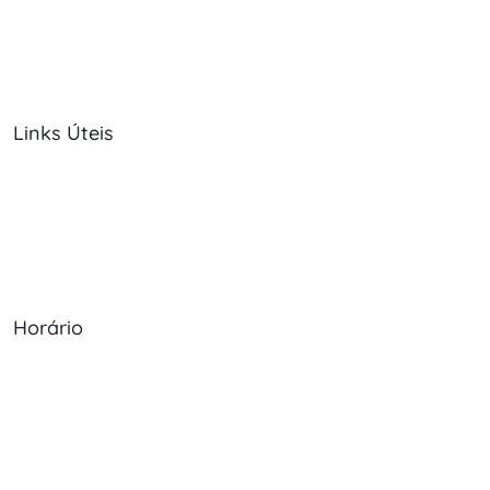
Links Úteis
Sobre Nós
Política de Cookies
Serviços
Política de Privacidade
Produtos
Livro de Reclamações
Horário
Seg - Sex: 09:00 - 12:30, 13:30 - 20:00
Sábado: 09:00 - 13:30
Domingo: Encerrado