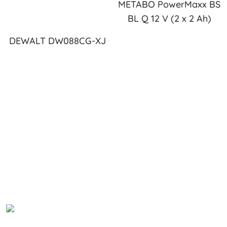
METABO PowerMaxx BS
BL Q 12 V (2 x 2 Ah)
DEWALT DW088CG-XJ