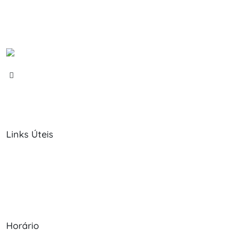
Links Úteis
Sobre Nós
Política de Cookies
Serviços
Política de Privacidade
Produtos
Livro de Reclamações
Horário