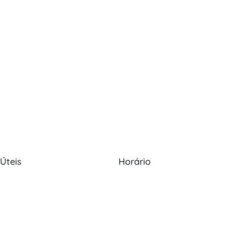
 Úteis
Horário
Nós
Política de Cookies
Seg - Sex: 09:00 - 12:30, 13:30
20:00
s
Política de Privacidade
Sábado: 09:00 - 13:30
os
Livro de Reclamações