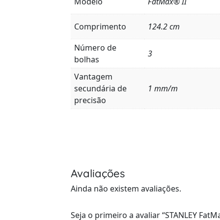
Modelo
FatMax® II
Comprimento
124.2 cm
Número de
3
bolhas
Vantagem
secundária de
1 mm/m
precisão
Avaliações
Ainda não existem avaliações.
Seja o primeiro a avaliar “STANLEY FatM