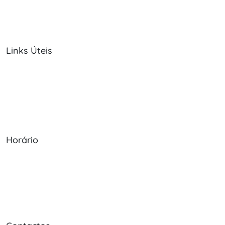
Links Úteis
Sobre Nós
Política de Cookies
Serviços
Política de Privacidade
Produtos
Livro de Reclamações
Horário
Seg - Sex: 09:00 - 12:30, 13:30 - 20:00
Sábado: 09:00 - 13:30
Domingo: Encerrado