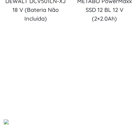
DEWALT DCV501LN-XJ
METABO PowerMaxx
18 V (Bateria Não
SSD 12 BL 12 V
Incluída)
(2×2.0Ah)