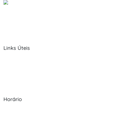
Links Úteis
Sobre Nós
Política de Cookies
Serviços
Política de Privacidade
Produtos
Livro de Reclamações
Horário
Seg - Sex: 09:00 - 12:30, 13:30 - 20:00
Sábado: 09:00 - 13:30