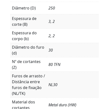
Diâmetro (D)
250
Espessura de
3, 2
corte (B)
Espessura do
2, 2
corpo (b)
Diâmetro do furo
30
(d)
Nº de cortantes
80 TFN
(Z)
Furos de arrasto /
Distância entre
NL30
furos de fixação
(NL/TK)
Material dos
Metal duro (HW)
cortantes