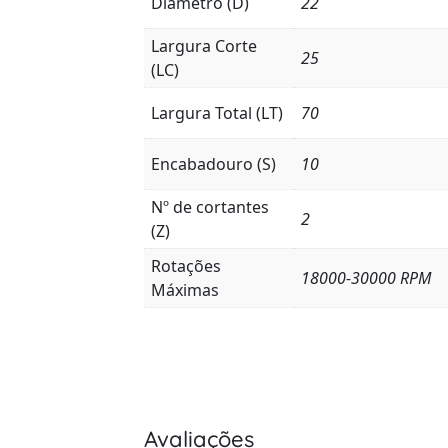
Diâmetro (D)
22
Largura Corte
25
(LC)
Largura Total (LT)
70
Encabadouro (S)
10
Nº de cortantes
2
(Z)
Rotações
18000-30000 RPM
Máximas
Avaliações