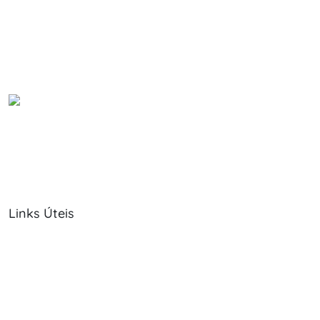
Links Úteis
Sobre Nós
Política de Cookies
Serviços
Política de Privacidade
Produtos
Livro de Reclamações