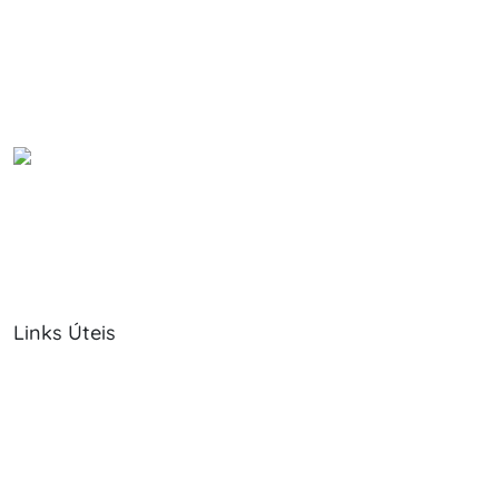
Links Úteis
Sobre Nós
Política de Cookies
Serviços
Política de Privacidade
Produtos
Livro de Reclamações