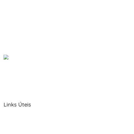
Links Úteis
Sobre Nós
Política de Cookies
Serviços
Política de Privacidade