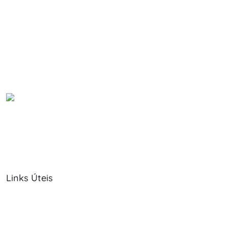
Links Úteis
Sobre Nós
Política de Cookies
Serviços
Política de Privacidade