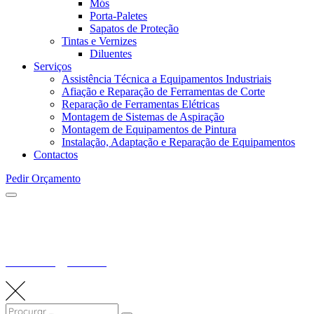
Mós
Porta-Paletes
Sapatos de Proteção
Tintas e Vernizes
Diluentes
Serviços
Assistência Técnica a Equipamentos Industriais
Afiação e Reparação de Ferramentas de Corte
Reparação de Ferramentas Elétricas
Montagem de Sistemas de Aspiração
Montagem de Equipamentos de Pintura
Instalação, Adaptação e Reparação de Equipamentos
Contactos
Pedir Orçamento
Produtos
Pramadeira
>
Produtos
>
LÂMINAS PARA APLAINAR HS18%
771.1220.35
Search