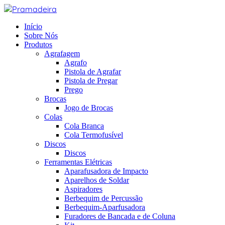
Skip
to
content
Início
Sobre Nós
Produtos
Agrafagem
Agrafo
Pistola de Agrafar
Pistola de Pregar
Prego
Brocas
Jogo de Brocas
Colas
Cola Branca
Cola Termofusível
Discos
Discos
Ferramentas Elétricas
Aparafusadora de Impacto
Aparelhos de Soldar
Aspiradores
Berbequim de Percussão
Berbequim-Aparfusadora
Furadores de Bancada e de Coluna