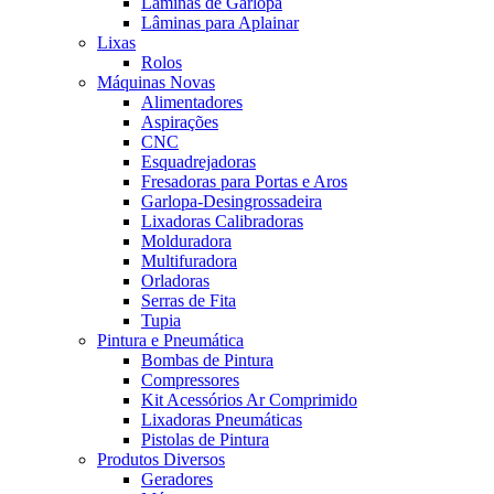
Lâminas de Garlopa
Lâminas para Aplainar
Lixas
Rolos
Máquinas Novas
Alimentadores
Aspirações
CNC
Esquadrejadoras
Fresadoras para Portas e Aros
Garlopa-Desingrossadeira
Lixadoras Calibradoras
Molduradora
Multifuradora
Orladoras
Serras de Fita
Tupia
Pintura e Pneumática
Bombas de Pintura
Compressores
Kit Acessórios Ar Comprimido
Lixadoras Pneumáticas
Pistolas de Pintura
Produtos Diversos
Geradores