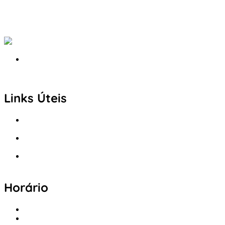
Links Úteis
Sobre Nós
Política de Cookies
Serviços
Política de Privacidade
Produtos
Livro de Reclamações
Horário
Seg - Sex: 09:00 - 12:30, 13:30 - 20:00
Sábado: 09:00 - 13:30