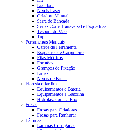
Kit
Lixadora
Níveis Laser
Orladora Manual
Serra de Bancada
Serras Corte Transversal e Esquadrias
Tesoura de Mão
Tupia
Ferramentas Manuais
Carros de Ferramenta
Esquadros de Carpinteiro
Fitas Métricas
Formões
Grampos de Fixação
Limas
Níveis de Bolha
Floresta e Jardim
Equipamentos a Bateria
Equipamentos a Gasolina
Hidrolavadoras a Frio
Fresas
Fresas para Orladoras
Fresas para Ranhurar
Lâminas
Lâminas Corrugadas