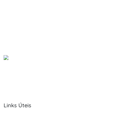
Links Úteis
Sobre Nós
Política de Cookies
Serviços
Política de Privacidade