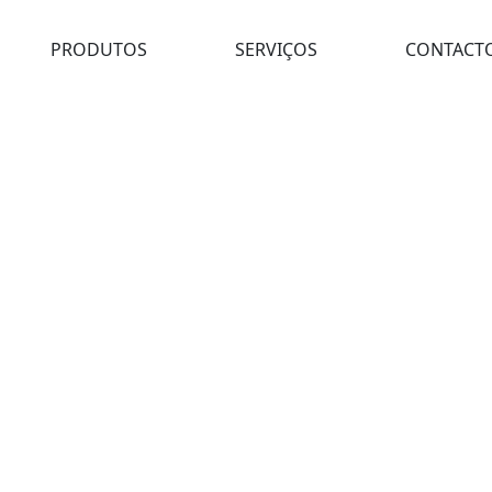
PRODUTOS
SERVIÇOS
CONTACT
LAINAR HS18% 771.450.30