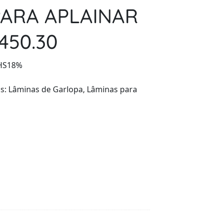
PARA APLAINAR
450.30
HS18%
as:
Lâminas de Garlopa
,
Lâminas para