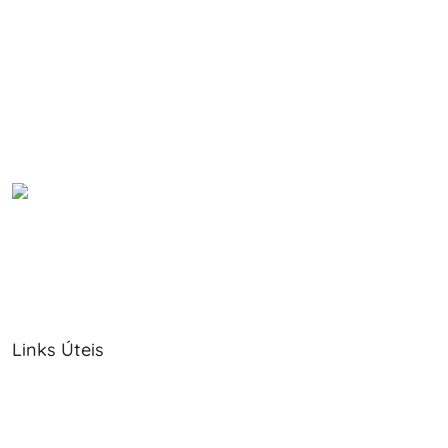
Links Úteis
Sobre Nós
Política de Cookies
Serviços
Política de Privacidade