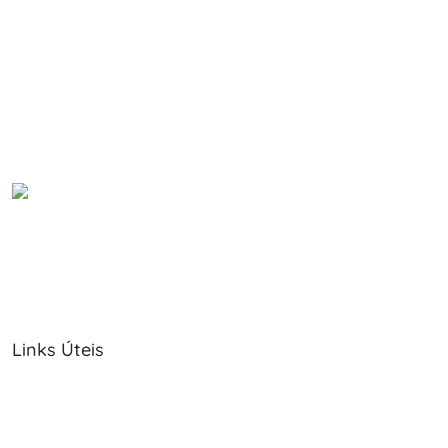
Links Úteis
Sobre Nós
Política de Cookies
Serviços
Política de Privacidade