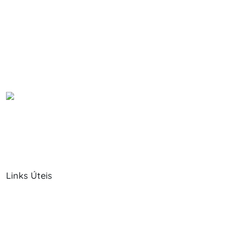
Links Úteis
Sobre Nós
Política de Cookies
Serviços
Política de Privacidade