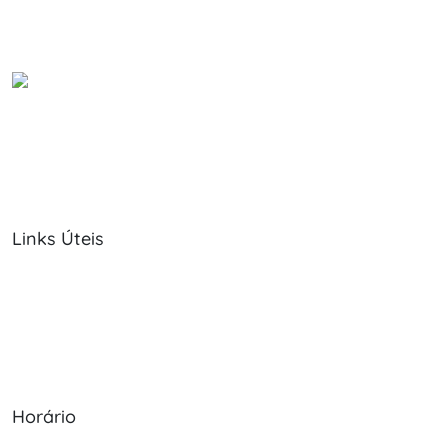
Links Úteis
Sobre Nós
Política de Cookies
Serviços
Política de Privacidade
Produtos
Livro de Reclamações
Horário