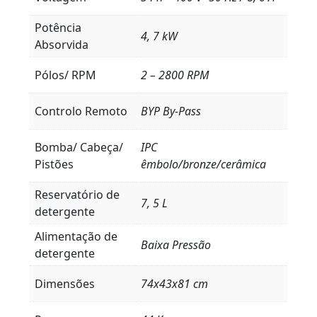
Potência
4, 7 kW
Absorvida
Pólos/ RPM
2 – 2800 RPM
Controlo Remoto
BYP By-Pass
Bomba/ Cabeça/
IPC
Pistões
êmbolo/bronze/cerâmica
Reservatório de
7, 5 L
detergente
Alimentação de
Baixa Pressão
detergente
Dimensões
74x43x81 cm