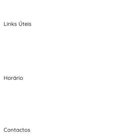
Links Úteis
Sobre Nós
Política de Cookies
Serviços
Política de Privacidade
Produtos
Livro de Reclamações
Horário
Seg - Sex: 09:00 - 12:30, 13:30 - 20:00
Sábado: 09:00 - 13:30
Domingo: Encerrado
Contactos