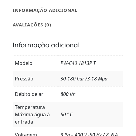
INFORMAÇÃO ADICIONAL
AVALIAÇÕES (0)
Informação adicional
Modelo
PW-C40 1813P T
Pressão
30-180 bar /3-18 Mpa
Débito de ar
800 l/h
Temperatura
Máxima água à
50 º C
entrada
Voltagem
3 Ph – 400 V -50 Hz / 8, 6 A