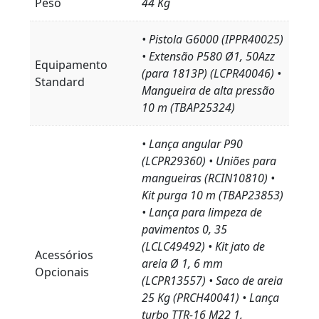
Peso
44 Kg
• Pistola G6000 (IPPR40025)
• Extensão P580 Ø1, 50Azz
Equipamento
(para 1813P) (LCPR40046) •
Standard
Mangueira de alta pressão
10 m (TBAP25324)
• Lança angular P90
(LCPR29360) • Uniões para
mangueiras (RCIN10810) •
Kit purga 10 m (TBAP23853)
• Lança para limpeza de
pavimentos 0, 35
(LCLC49492) • Kit jato de
Acessórios
areia Ø 1, 6 mm
Opcionais
(LCPR13557) • Saco de areia
25 Kg (PRCH40041) • Lança
turbo TTR-16 M22 1,