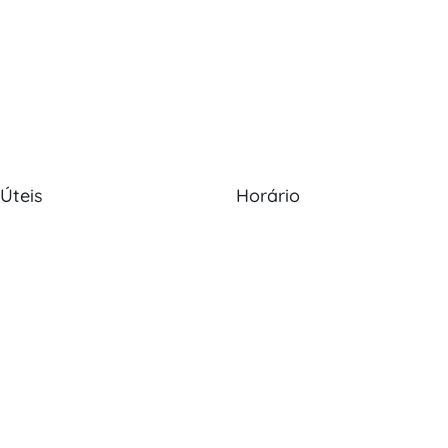
 Úteis
Horário
Nós
Política de Cookies
Seg - Sex: 09:00 - 12:30, 13:30
20:00
s
Política de Privacidade
Sábado: 09:00 - 13:30
os
Livro de Reclamações
Domingo: Encerrado