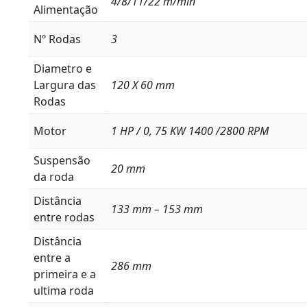
4/8/11/22 m/min
Alimentação
Nº Rodas
3
Diametro e
Largura das
120 X 60 mm
Rodas
Motor
1 HP / 0, 75 KW 1400 /2800 RPM
Suspensão
20 mm
da roda
Distância
133 mm – 153 mm
entre rodas
Distância
entre a
286 mm
primeira e a
ultima roda