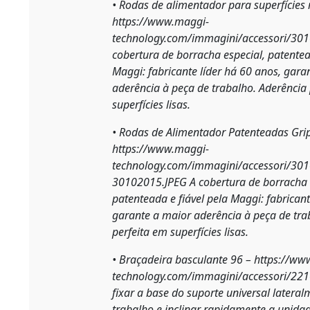
• Rodas de alimentador para superfícies
https://www.maggi-
technology.com/immagini/accessori/30
cobertura de borracha especial, patentea
Maggi: fabricante líder há 60 anos, gara
aderência à peça de trabalho. Aderência
superfícies lisas.
• Rodas de Alimentador Patenteadas Gri
https://www.maggi-
technology.com/immagini/accessori/30
30102015.JPEG
A cobertura de borracha 
patenteada e fiável pela Maggi: fabricant
garante a maior aderência à peça de tra
perfeita em superfícies lisas.
• Braçadeira basculante 96 –
https://ww
technology.com/immagini/accessori/22
fixar a base do suporte universal latera
trabalho e inclinar rapidamente a unida