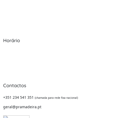
Sobre Nós
Política de Cookies
Serviços
Política de Privacidade
Produtos
Livro de Reclamações
Horário
Seg - Sex: 09:00 - 12:30, 13:30 - 20:00
Sábado: 09:00 - 13:30
Domingo: Encerrado
Contactos
+351 234 541 351
(chamada para rede fixa nacional)
geral@pramadeira.pt