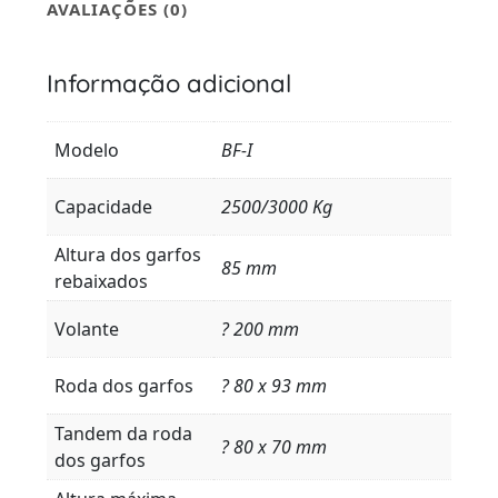
AVALIAÇÕES (0)
Informação adicional
Modelo
BF-I
Capacidade
2500/3000 Kg
Altura dos garfos
85 mm
rebaixados
Volante
? 200 mm
Roda dos garfos
? 80 x 93 mm
Tandem da roda
? 80 x 70 mm
dos garfos