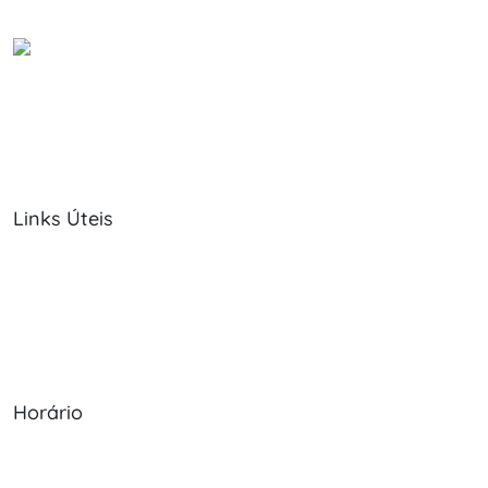
Links Úteis
Sobre Nós
Política de Cookies
Serviços
Política de Privacidade
Produtos
Livro de Reclamações
Horário
Seg - Sex: 09:00 - 12:30, 13:30 - 20:00