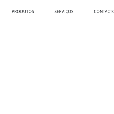
PRODUTOS
SERVIÇOS
CONTACT
E DE PAINÉIS 866.350.108.30