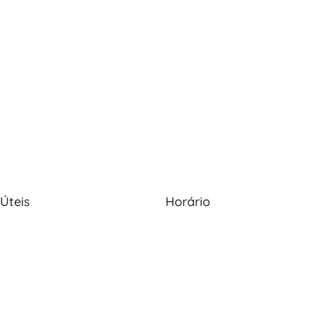
 Úteis
Horário
Nós
Política de Cookies
Seg - Sex: 09:00 - 12:30, 13:30
20:00
s
Política de Privacidade
Sábado: 09:00 - 13:30
os
Livro de Reclamações
Domingo: Encerrado