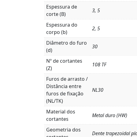
Espessura de
3, 5
corte (B)
Espessura do
2, 5
corpo (b)
Diâmetro do furo
30
(d)
Nº de cortantes
108 TF
(Z)
Furos de arrasto /
Distância entre
NL30
furos de fixação
(NL/TK)
Material dos
Metal duro (HW)
cortantes
Geometria dos
Dente trapezoidal pl