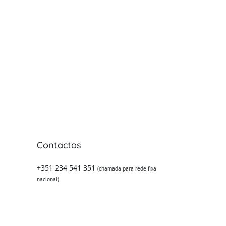
Contactos
 -
+351 234 541 351
(chamada para rede fixa
nacional)
geral@pramadeira.pt