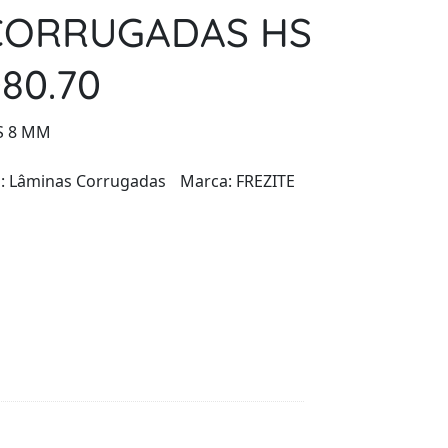
CORRUGADAS HS
080.70
S 8 MM
a:
Lâminas Corrugadas
Marca:
FREZITE