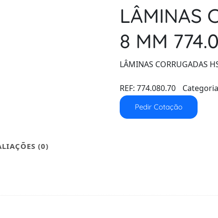
LÂMINAS 
8 MM 774.
LÂMINAS CORRUGADAS H
REF:
774.080.70
Categori
Pedir Cotação
ALIAÇÕES (0)