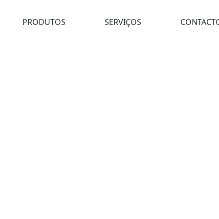
PRODUTOS
SERVIÇOS
CONTACT
ADAS HS 8 MM 774.080.70