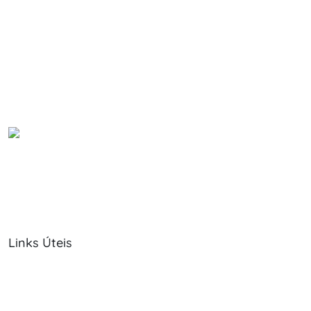
Links Úteis
Sobre Nós
Política de Cookies
Serviços
Política de Privacidade