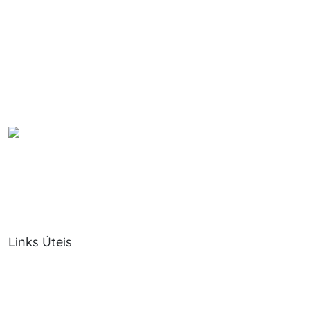
Links Úteis
Sobre Nós
Política de Cookies
Serviços
Política de Privacidade