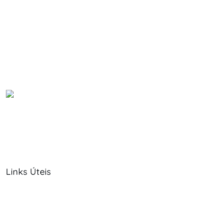
Links Úteis
Sobre Nós
Política de Cookies
Serviços
Política de Privacidade