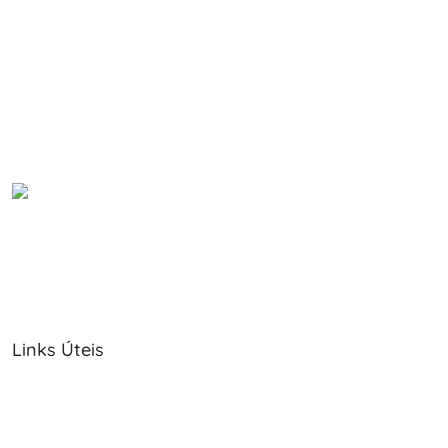
Links Úteis
Sobre Nós
Política de Cookies
Serviços
Política de Privacidade