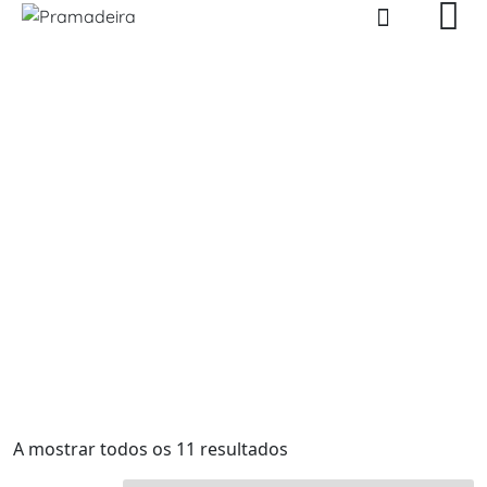
Skip
to
content
Produtos
Pramadeira
>
Produtos
>
STANLEY
A mostrar todos os 11 resultados