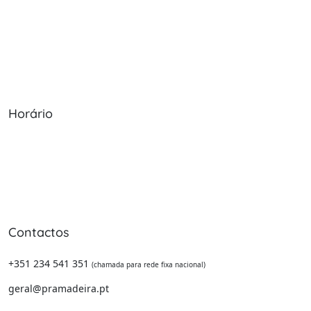
Sobre Nós
Política de Cookies
Serviços
Política de Privacidade
Produtos
Livro de Reclamações
Horário
Seg - Sex: 09:00 - 12:30, 13:30 - 20:00
Sábado: 09:00 - 13:30
Domingo: Encerrado
Contactos
+351 234 541 351
(chamada para rede fixa nacional)
geral@pramadeira.pt