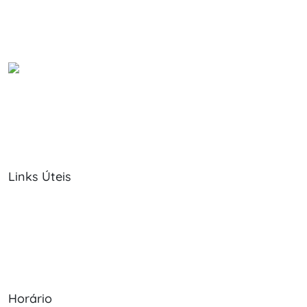
Links Úteis
Sobre Nós
Política de Cookies
Serviços
Política de Privacidade
Produtos
Livro de Reclamações
Horário