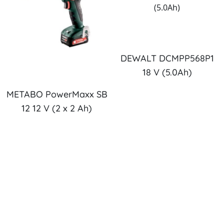
DEWALT DCMPP568P1
18 V (5.0Ah)
METABO PowerMaxx SB
12 12 V (2 x 2 Ah)