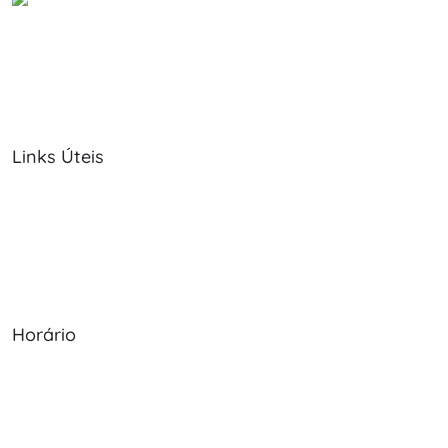
Links Úteis
Sobre Nós
Política de Cookies
Serviços
Política de Privacidade
Produtos
Livro de Reclamações
Horário
Seg - Sex: 09:00 - 12:30, 13:30 - 20:00
Sábado: 09:00 - 13:30
Domingo: Encerrado