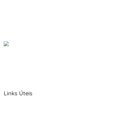
Links Úteis
Sobre Nós
Política de Cookies
Serviços
Política de Privacidade
Produtos
Livro de Reclamações