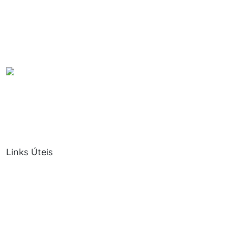
Links Úteis
Sobre Nós
Política de Cookies
Serviços
Política de Privacidade
Produtos
Livro de Reclamações